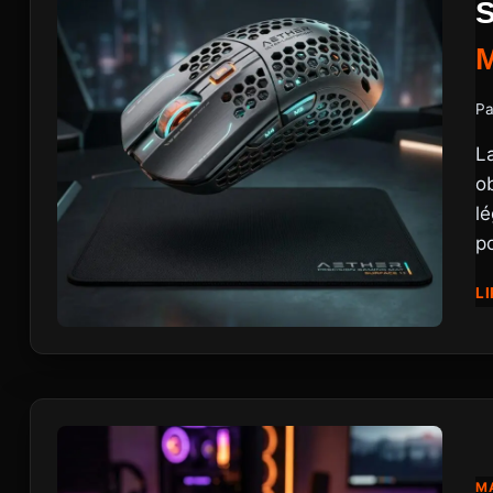
Pa
L
o
lé
po
LI
MA