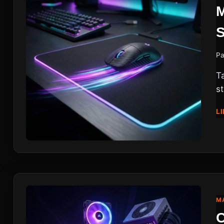
Pa
T
s
LI
MA