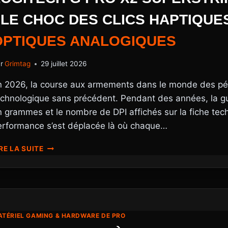
POURQUOI
: LE CHOC DES CLICS HAPTIQUE
LES
ÉCRANS
OPTIQUES
ANALOGIQUES
E-
SPORT
DE
r
Grimtag
29 juillet 2026
FIN
2026
n 2026, la course aux armements dans le monde des péri
CHANGENT
echnologique sans précédent. Pendant des années, la gue
LA
 grammes et le nombre de DPI affichés sur la fiche techn
DONNE
POUR
erformance s’est déplacée là où chaque…
LES
PROS
LOGITECH
RE LA SUITE
G
PRO
X2
SUPERSTRIKE
VS
RAZER
TÉRIEL GAMING & HARDWARE DE PRO
VIPER