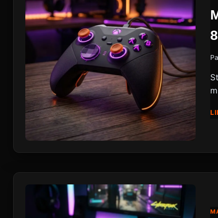
Pa
S
m
LI
MA