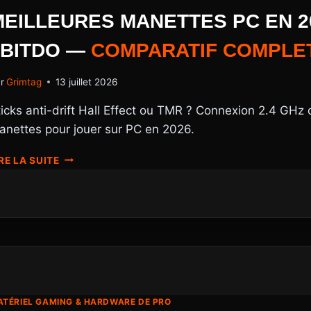
GADGET
MARKETING
MEILLEURES MANETTES PC EN 20
?
8BITDO —
COMPARATIF
COMPLE
r
Grimtag
13 juillet 2026
ticks anti-drift Hall Effect ou TMR ? Connexion 2.4 GHz 
anettes pour jouer sur PC en 2026.
MEILLEURES
RE LA SUITE
MANETTES
PC
EN
2026
:
XBOX,
DUALSENSE,
8BITDO
—
TÉRIEL GAMING & HARDWARE DE PRO
COMPARATIF