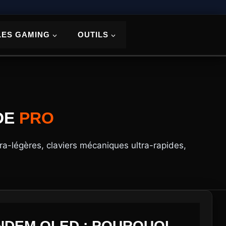
LES GAMING
OUTILS
DE
PRO
tra-légères, claviers mécaniques ultra-rapides,
ANDEM OLED : POURQUOI