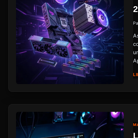
2
Pa
A
c
u
A
LI
MA