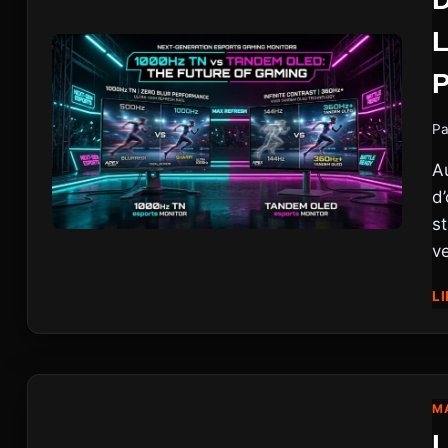
Pa
A
d
s
ve
LI
MA