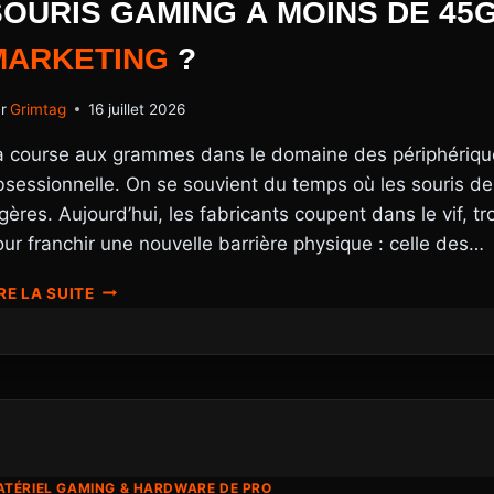
SOURIS GAMING À MOINS DE 45
V4
PRO
MARKETING
?
:
LE
CHOC
r
Grimtag
16 juillet 2026
DES
CLICS
a course aux grammes dans le domaine des périphérique
HAPTIQUES
bsessionnelle. On se souvient du temps où les souris 
À
gères. Aujourd’hui, les fabricants coupent dans le vif, t
INDUCTION
VS
ur franchir une nouvelle barrière physique : celle des…
OPTIQUES
ANALOGIQUES
SOURIS
RE LA SUITE
GAMING
À
MOINS
DE
45G
:
RÉVOLUTION
OU
TÉRIEL GAMING & HARDWARE DE PRO