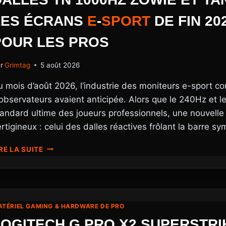
LES ÉCRANS
E
-
SPORT
DE FIN 2
POUR LES PROS
r
Grimtag
5 août 2026
u mois d’août 2026, l’industrie des moniteurs e-sport c
’observateurs avaient anticipée. Alors que le 240Hz et
tandard ultime des joueurs professionnels, une nouvelle 
rtigineux : celui des dalles réactives frôlant la barre 
DALLES
RE LA SUITE
TN
1000HZ
ZOWIE
ET
TANDEM
TÉRIEL GAMING & HARDWARE DE PRO
OLED
LOGITECH G PRO X2 SUPERSTRI
: