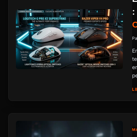
Pa
E
t
en
p
LI
MA