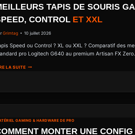
COMPLET
MEILLEURS TAPIS DE SOURIS GA
SPEED, CONTROL
ET
XXL
r
Grimtag
10 juillet 2026
apis Speed ou Control ? XL ou XXL ? Comparatif des mei
tandard pro Logitech G640 au premium Artisan FX Zero
MEILLEURS
RE LA SUITE
TAPIS
DE
SOURIS
GAMING
2026
:
COMPARATIF
SPEED,
TÉRIEL GAMING & HARDWARE DE PRO
CONTROL
ET
COMMENT MONTER UNE CONFIG