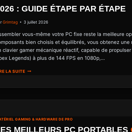
XXL
026 : GUIDE ÉTAPE PAR ÉTAPE
r
Grimtag
3 juillet 2026
ssembler vous-même votre PC fixe reste la meilleure opt
omposants bien choisis et équilibrés, vous obtenez une 
n clavier gamer mécanique réactif, capable de propulser 
pex Legends) à plus de 144 FPS en 1080p,…
COMMENT
RE LA SUITE
MONTER
UNE
CONFIG
PC
GAMER
PAS
CHER
EN
TÉRIEL GAMING & HARDWARE DE PRO
2026
LES MEILLEURS PC PORTABLES
: