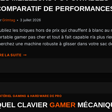
GUIDE
COMPARATIF DE PERFORMANCE
ÉTAPE
PAR
r
Grimtag
3 juillet 2026
ÉTAPE
ubliez les briques hors de prix qui chauffent à blanc au
rtable gamer pas cher et tout à fait capable n’a plus rien
herchez une machine robuste à glisser dans votre sac 
LES
RE LA SUITE
MEILLEURS
PC
PORTABLES
GAMER
PAS
CHER
EN
2026
TÉRIEL GAMING & HARDWARE DE PRO
:
QUEL CLAVIER
GAMER
MÉCANIQU
COMPARATIF
DE