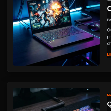
Pa
O
po
c
LI
MA