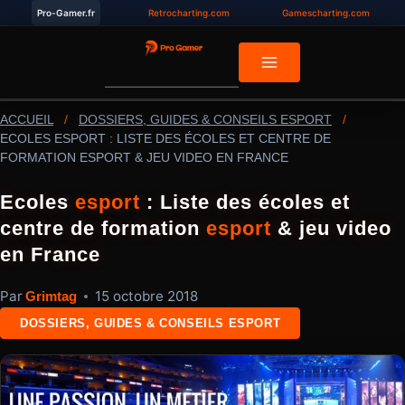
Aller
Pro-Gamer.fr
Retrocharting.com
Gamescharting.com
au
contenu
ACCUEIL
/
DOSSIERS, GUIDES & CONSEILS ESPORT
/
ECOLES ESPORT : LISTE DES ÉCOLES ET CENTRE DE
FORMATION ESPORT & JEU VIDEO EN FRANCE
Ecoles
esport
: Liste des écoles et
centre de formation
esport
& jeu video
en France
Par
15 octobre 2018
Grimtag
DOSSIERS, GUIDES & CONSEILS ESPORT