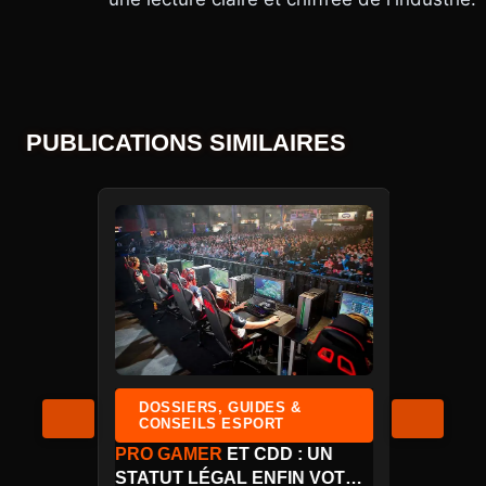
PUBLICATIONS SIMILAIRES
DOSSIERS, GUIDES &
CONSEILS ESPORT
PRO
GAMER
ET CDD : UN
IDÉO
STATUT LÉGAL ENFIN VOTÉ