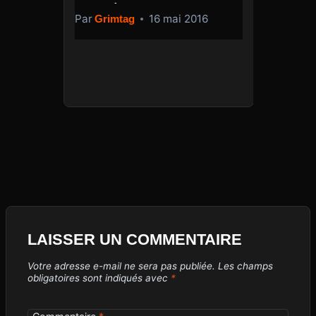
D
ISIR
PAR L’ÉTAT
C
Par
16 mai 2016
Grimtag
16
LA 
PAR
MIN
Par
LAISSER UN COMMENTAIRE
Votre adresse e-mail ne sera pas publiée.
Les champs
obligatoires sont indiqués avec
*