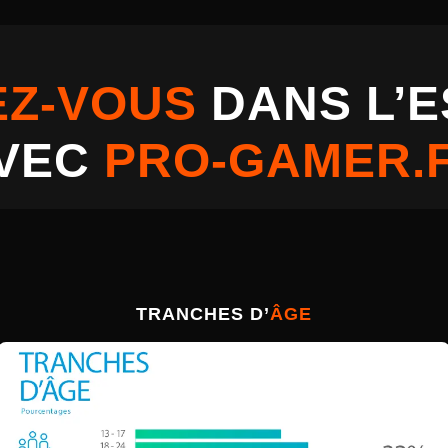
EZ-VOUS
DANS L’
VEC
PRO-GAMER.
TRANCHES D’
ÂGE