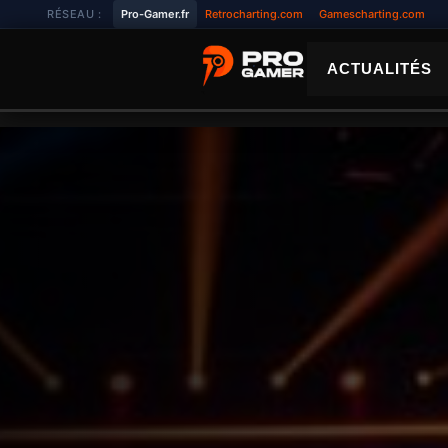
Aller
RÉSEAU :
Pro-Gamer.fr
Retrocharting.com
Gamescharting.com
au
contenu
ACTUALITÉS