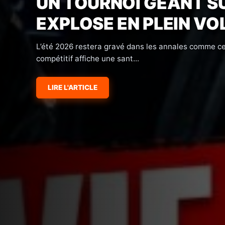
GÉANT À 99 JOUEURS,
CLUBS
TOTALEMENT
C’est l’annonce que personne n’avait vue venir avec 
Arts vient...
LIRE L'ARTICLE