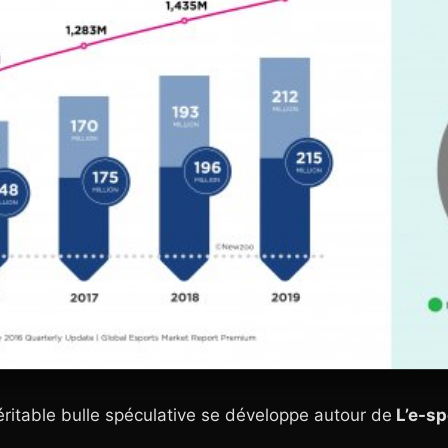
ritable bulle spéculative se développe autour de
L’e-sp