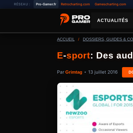
Aller
RÉSEAU :
Pro-Gamer.fr
Retrocharting.com
Gamescharting.com
au
contenu
ACTUALITÉS
ACCUEIL
/
DOSSIERS, GUIDES & C
E
-
sport
: Des au
Par
13 juillet 2016
Grimtag
D