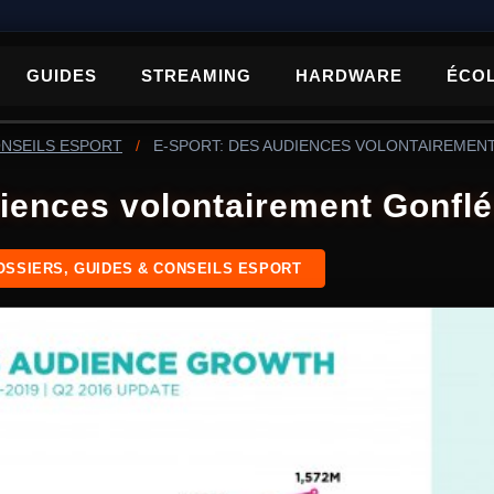
GUIDES
STREAMING
HARDWARE
ÉCO
ONSEILS ESPORT
/
E-SPORT: DES AUDIENCES VOLONTAIREMEN
diences volontairement Gonfl
OSSIERS, GUIDES & CONSEILS ESPORT