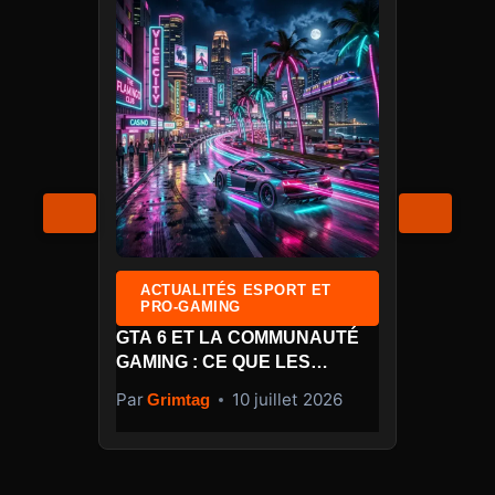
ACTUALITÉS ESPORT ET
A
PRO-GAMING
P
GTA 6 ET LA COMMUNAUTÉ
KAR
OAZ
GAMING : CE QUE LES
MI-
STREAMERS ET JOUEURS RP
MSI
6
Par
10 juillet 2026
Par
Grimtag
ATTENDENT
VRAIMENT
WO