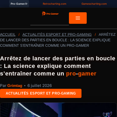
Aller
Pro-Gamer.fr
Retrocharting.com
Gamescharting.com
au
contenu
ACCUEIL
/
ACTUALITÉS ESPORT ET PRO-GAMING
/
ARRÊTEZ
DE LANCER DES PARTIES EN BOUCLE : LA SCIENCE EXPLIQUE
COMMENT S’ENTRAÎNER COMME UN PRO-GAMER
Arrêtez de lancer des parties en boucle
: La science explique comment
s’entraîner comme un
pro
-
gamer
Par
6 juillet 2026
Grimtag
ACTUALITÉS ESPORT ET PRO-GAMING