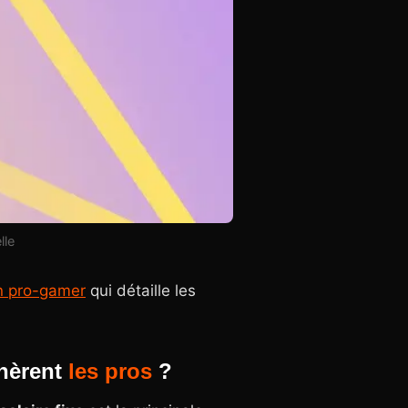
lle
un pro-gamer
qui détaille les
unèrent
les
pros
?