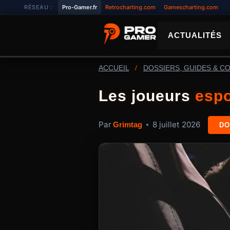
Aller
RÉSEAU :
Pro-Gamer.fr
Retrocharting.com
Gamescharting.com
au
contenu
ACTUALITÉS
ACCUEIL
/
DOSSIERS, GUIDES & C
Les joueurs
espo
Par
8 juillet 2026
Grimtag
DO