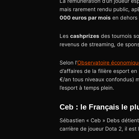
La rémunération d’un joueur es
mais rarement rendu public, ap
000 euros par mois
en dehors 
Les
cashprizes
des tournois s
revenus de streaming, de sponso
Selon l’
Observatoire économique
d’affaires de la filière esport 
€/an tous niveaux confondus) m
l’esport à temps plein.
Ceb : le Français le plu
Sébastien « Ceb » Debs détient
carrière de joueur Dota 2, il est