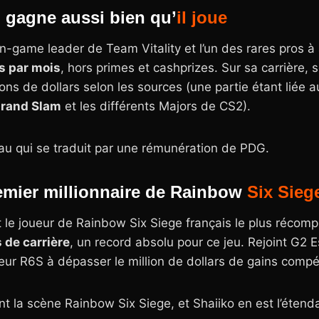
i gagne aussi bien qu’
il
joue
in-game leader de Team Vitality et l’un des rares pros 
s par mois
, hors primes et cashprizes. Sur sa carrière,
ions de dollars selon les sources (une partie étant liée 
Grand Slam
et les différents Majors de CS2).
au qui se traduit par une rémunération de PDG.
remier millionnaire de Rainbow
Six
Sieg
 le joueur de Rainbow Six Siege français le plus récompe
 de carrière
, un record absolu pour ce jeu. Rejoint G2 E
eur R6S à dépasser le million de dollars de gains compét
 la scène Rainbow Six Siege, et Shaiiko en est l’étend